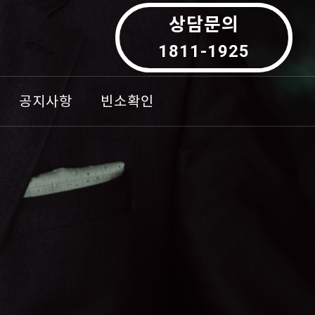
상담문의
1811-1925
공지사항
빈소확인