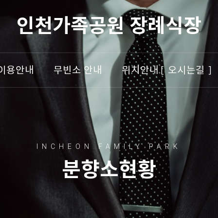
인천가족공원 장례식장
이용안내
무빈소 안내
위치안내 [ 오시는길 ]
INCHEON FAMILY PARK
분향소현황