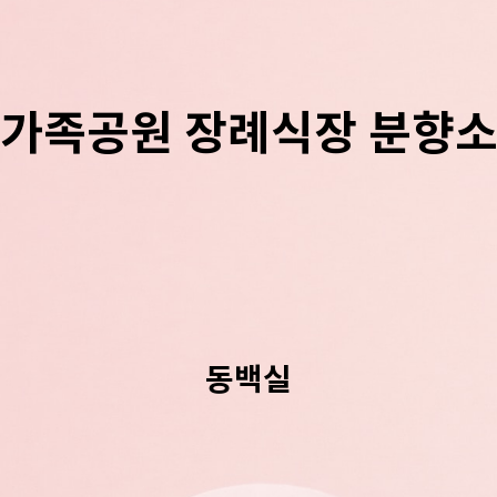
가족공원 장례식장 분향
동백실